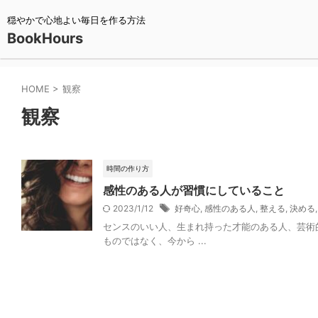
穏やかで心地よい毎日を作る方法
BookHours
HOME
>
観察
観察
時間の作り方
感性のある人が習慣にしていること
2023/1/12
好奇心
,
感性のある人
,
整える
,
決める
センスのいい人、生まれ持った才能のある人、芸術
ものではなく、今から ...