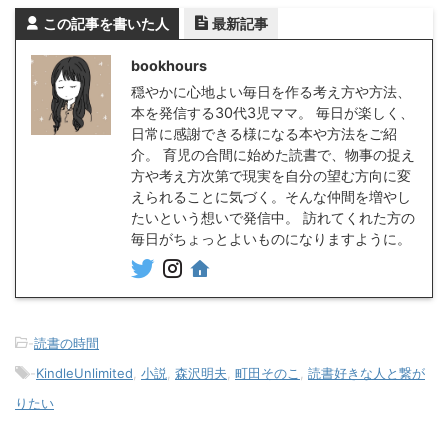
この記事を書いた人
最新記事
bookhours
穏やかに心地よい毎日を作る考え方や方法、
本を発信する30代3児ママ。 毎日が楽しく、
日常に感謝できる様になる本や方法をご紹
介。 育児の合間に始めた読書で、物事の捉え
方や考え方次第で現実を自分の望む方向に変
えられることに気づく。そんな仲間を増やし
たいという想いで発信中。 訪れてくれた方の
毎日がちょっとよいものになりますように。
-
読書の時間
-
KindleUnlimited
,
小説
,
森沢明夫
,
町田そのこ
,
読書好きな人と繋が
りたい