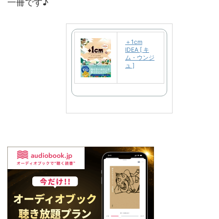
一冊です♪
＋1cm
IDEA [ キ
ム・ウンジ
ュ ]